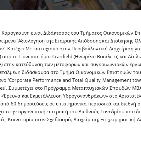
η Καραγκούνη είναι Διδάκτορας του Τμήματος Οικονομικών Ε
κείμενο ‘Αξιολόγηση της Εταιρικής Απόδοσης και Διοίκησης 
’. Κατέχει Μεταπτυχιακό στην Περιβαλλοντική Διαχείριση για
) από το Πανεπιστήμιο Cranfield (Ηνωμένο Βασίλειο) και Δίπ
) στην κατεύθυνση των μεταφορών και συγκοινωνιακών έργων
τεταλμένη διδάσκουσα στο Τμήμα Οικονομικών Επιστημών του
ενο ‘Corporate Performance and Total Quality Management towa
ises’. Συμμετέχει στο Πρόγραμμα Μεταπτυχιακών Σπουδών ΜΒ
 «Έρευνα και Εκμετάλλευση Υδρογονανθράκων» στο Αριστοτέλ
από 60 δημοσιεύσεις σε επιστημονικά περιοδικά και διεθνή σ
ει στην οργανωτική επιτροπή του Διεθνούς Συνεδρίου που διε
ς: Καινοτομία στον Σχεδιασμό, Διαχείριση, Επιχειρηματική