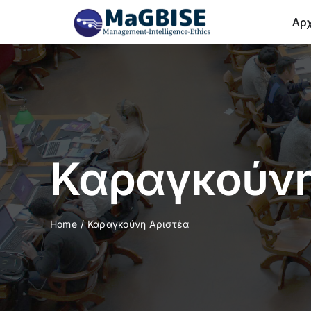
Skip
Αρ
to
content
Καραγκούνη
Home
Καραγκούνη Αριστέα