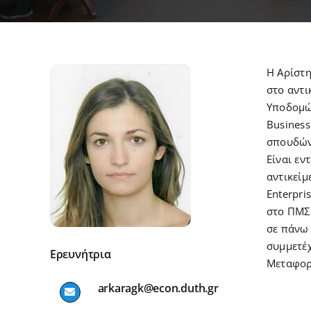
Η Αρίστ
στο αντι
Υποδομών
Business
σπουδών
Είναι εν
αντικείμ
Enterpr
στο ΠΜΣ
σε πάνω 
συμμετέχ
Ερευνήτρια
Μεταφορέ
arkaragk@econ.duth.gr